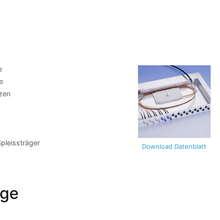
e
e
zen
Spleissträger
Download Datenblatt
ge