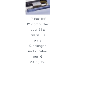
19“ Box 1HE
12 x SC Duplex
oder 24 x
SC,ST,FC
ohne
Kupplungen
und Zubehör
nur €
29,00/Stk.