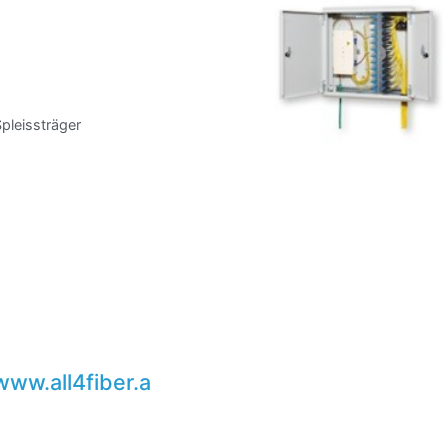
Spleissträger
www.all4fiber.a